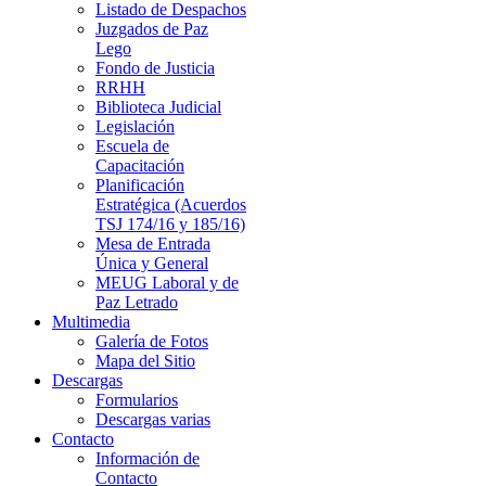
Listado de Despachos
Juzgados de Paz
Lego
Fondo de Justicia
RRHH
Biblioteca Judicial
Legislación
Escuela de
Capacitación
Planificación
Estratégica (Acuerdos
TSJ 174/16 y 185/16)
Mesa de Entrada
Única y General
MEUG Laboral y de
Paz Letrado
Multimedia
Galería de Fotos
Mapa del Sitio
Descargas
Formularios
Descargas varias
Contacto
Información de
Contacto