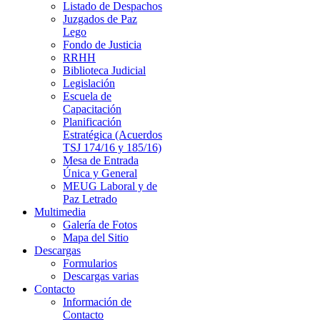
Listado de Despachos
Juzgados de Paz
Lego
Fondo de Justicia
RRHH
Biblioteca Judicial
Legislación
Escuela de
Capacitación
Planificación
Estratégica (Acuerdos
TSJ 174/16 y 185/16)
Mesa de Entrada
Única y General
MEUG Laboral y de
Paz Letrado
Multimedia
Galería de Fotos
Mapa del Sitio
Descargas
Formularios
Descargas varias
Contacto
Información de
Contacto