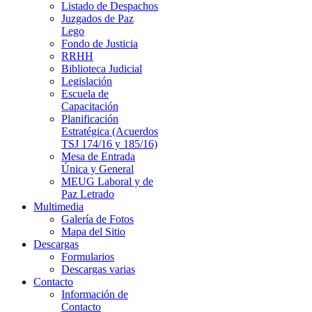
Listado de Despachos
Juzgados de Paz
Lego
Fondo de Justicia
RRHH
Biblioteca Judicial
Legislación
Escuela de
Capacitación
Planificación
Estratégica (Acuerdos
TSJ 174/16 y 185/16)
Mesa de Entrada
Única y General
MEUG Laboral y de
Paz Letrado
Multimedia
Galería de Fotos
Mapa del Sitio
Descargas
Formularios
Descargas varias
Contacto
Información de
Contacto