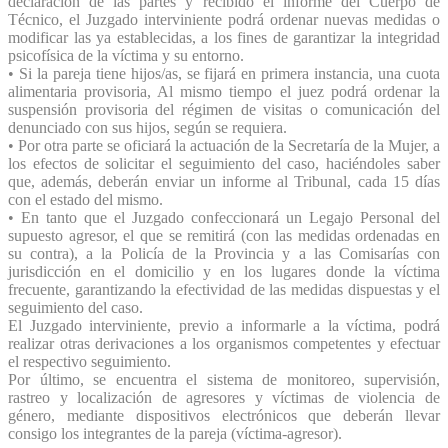
declaración de las partes y recibido el informe del Cuerpo de
Técnico, el Juzgado interviniente podrá ordenar nuevas medidas o
modificar las ya establecidas, a los fines de garantizar la integridad
psicofísica de la víctima y su entorno.
• Si la pareja tiene hijos/as, se fijará en primera instancia, una cuota
alimentaria provisoria, Al mismo tiempo el juez podrá ordenar la
suspensión provisoria del régimen de visitas o comunicación del
denunciado con sus hijos, según se requiera.
• Por otra parte se oficiará la actuación de la Secretaría de la Mujer, a
los efectos de solicitar el seguimiento del caso, haciéndoles saber
que, además, deberán enviar un informe al Tribunal, cada 15 días
con el estado del mismo.
• En tanto que el Juzgado confeccionará un Legajo Personal del
supuesto agresor, el que se remitirá (con las medidas ordenadas en
su contra), a la Policía de la Provincia y a las Comisarías con
jurisdicción en el domicilio y en los lugares donde la víctima
frecuente, garantizando la efectividad de las medidas dispuestas y el
seguimiento del caso.
El Juzgado interviniente, previo a informarle a la víctima, podrá
realizar otras derivaciones a los organismos competentes y efectuar
el respectivo seguimiento.
Por último, se encuentra el sistema de monitoreo, supervisión,
rastreo y localización de agresores y víctimas de violencia de
género, mediante dispositivos electrónicos que deberán llevar
consigo los integrantes de la pareja (víctima-agresor).