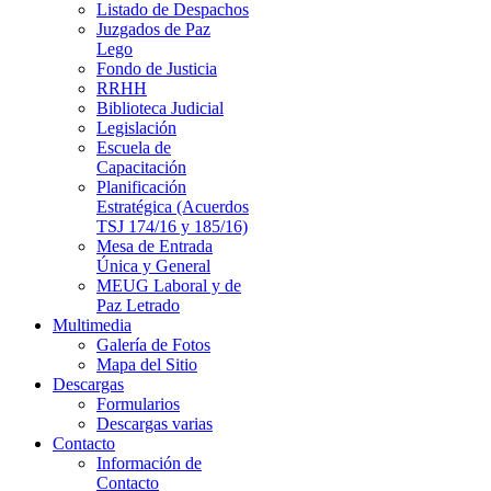
Listado de Despachos
Juzgados de Paz
Lego
Fondo de Justicia
RRHH
Biblioteca Judicial
Legislación
Escuela de
Capacitación
Planificación
Estratégica (Acuerdos
TSJ 174/16 y 185/16)
Mesa de Entrada
Única y General
MEUG Laboral y de
Paz Letrado
Multimedia
Galería de Fotos
Mapa del Sitio
Descargas
Formularios
Descargas varias
Contacto
Información de
Contacto