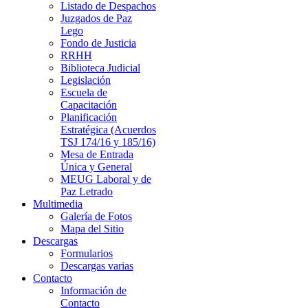
Listado de Despachos
Juzgados de Paz
Lego
Fondo de Justicia
RRHH
Biblioteca Judicial
Legislación
Escuela de
Capacitación
Planificación
Estratégica (Acuerdos
TSJ 174/16 y 185/16)
Mesa de Entrada
Única y General
MEUG Laboral y de
Paz Letrado
Multimedia
Galería de Fotos
Mapa del Sitio
Descargas
Formularios
Descargas varias
Contacto
Información de
Contacto