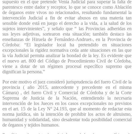
supuesto en el que pretende Venia Judicial para superar la falta de
parentesco entre dador y receptor, lo que se conoce como Ablación
de órganos entre vivos no relacionados, resultando fundamental la
intervención Judicial a fin de evitar abusos en una materia tan
sensible donde está en juego el derecho a la vida, a la salud de los
sujetos intervinientes”, y señalo que “ las Provincias adheridas en
sus leyes adjetivas, sortearon esta situación; también destaco las
enseñanzas de Hiruela de Fernández-Andruet-, en la Provincia de
Córdoba: “El legislador local ha pretendido en situaciones
excepcionales la rigidez normativa ceda ante situaciones en las que
la vía Judicial permita analizar la bondad de la ley. Es evidente que
el nuevo art. 800 del Código de Procedimiento Civil de Córdoba,
viene a dotar de un régimen procesal específico supremo que
dignifican la persona.”
Por este motivo el juez consideró jurisprudencia del fuero Civil de la
provincia ( año 2015, antecedente y precedente en el misma
Cámara) , del fuero Civil y Comercial de Córdoba y de la Corte
Suprema de Justicia de la Nación, entendiendo la necesaria
intervención de los Jueces en los casos excepcionales no previstos
en el art. 15 de la Ley Nº 24.193, que al momento de redactar esta
norma jurídica, sin la intención de prohibir los actos de altruismo,
humanidad y solidaridad, sino desalentar toda posibilidad comercial
de órganos y tejidos humanos.