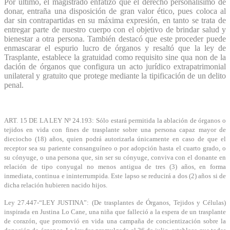
Por último, el magistrado enfatizó que el derecho personalísimo de
donar, entraña una disposición de gran valor ético, pues coloca al
dar sin contrapartidas en su máxima expresión, en tanto se trata de
entregar parte de nuestro cuerpo con el objetivo de brindar salud y
bienestar a otra persona. También destacó que este proceder puede
enmascarar el espurio lucro de órganos y resaltó que la ley de
Trasplante, establece la gratuidad como requisito sine qua non de la
dación de órganos que configura un acto jurídico extrapatrimonial
unilateral y gratuito que protege mediante la tipificación de un delito
penal.
ART. 15 DE LA LEY Nº 24.193: Sólo estará permitida la ablación de órganos o
tejidos en vida con fines de trasplante sobre una persona capaz mayor de
dieciocho (18) años, quien podrá autorizarla únicamente en caso de que el
receptor sea su pariente consanguíneo o por adopción hasta el cuarto grado, o
su cónyuge, o una persona que, sin ser su cónyuge, conviva con el donante en
relación de tipo conyugal no menos antigua de tres (3) años, en forma
inmediata, continua e ininterrumpida. Este lapso se reducirá a dos (2) años si de
dicha relación hubieren nacido hijos.
Ley 27.447-“LEY JUSTINA”: (De trasplantes de Órganos, Tejidos y Células)
inspirada en Justina Lo Cane, una niña que falleció a la espera de un trasplante
de corazón, que promovió en vida una campaña de concientización sobre la