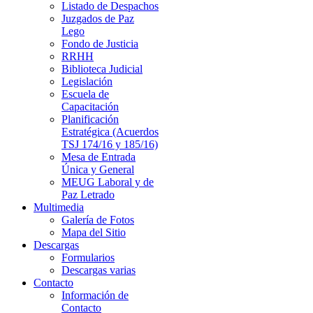
Listado de Despachos
Juzgados de Paz
Lego
Fondo de Justicia
RRHH
Biblioteca Judicial
Legislación
Escuela de
Capacitación
Planificación
Estratégica (Acuerdos
TSJ 174/16 y 185/16)
Mesa de Entrada
Única y General
MEUG Laboral y de
Paz Letrado
Multimedia
Galería de Fotos
Mapa del Sitio
Descargas
Formularios
Descargas varias
Contacto
Información de
Contacto