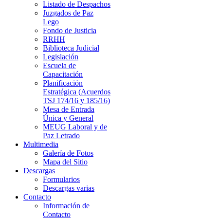
Listado de Despachos
Juzgados de Paz
Lego
Fondo de Justicia
RRHH
Biblioteca Judicial
Legislación
Escuela de
Capacitación
Planificación
Estratégica (Acuerdos
TSJ 174/16 y 185/16)
Mesa de Entrada
Única y General
MEUG Laboral y de
Paz Letrado
Multimedia
Galería de Fotos
Mapa del Sitio
Descargas
Formularios
Descargas varias
Contacto
Información de
Contacto