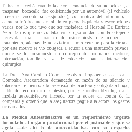
El hecho sucedió cuando la actora conduciendo su motocicleta, al
traspasar bocacalle, fue colisionada por un automóvil (el vehículo
mayor se encontraba asegurado ), con motivo del infortunio, la
actora sufrió fractura de tobillo en pierna izquierda y escoriaciones
varias, por lo que tuvo que ser trasladada al Hospital Dr. Enrique
Vera Barros que no contaba en la oportunidad con la ortopedia
necesaria para la práctica de osteosíntesis que requería su
tratamiento, además de no existir un turno cercano para la cirugía,
por este motivo se vio obligada a acudir a una institución privada
donde se le presupuestó en concepto de honorarios médicos,
internación, tornillo, su set de colocación para la intervención
quirúrgica.
La Dra. Ana Carolina Courtis resolvió imponer las costas a la
Compañía Aseguradora demandada en razón de su silencio y
dilación en el tiempo a la pretensión de la actora y obligarla a litigar,
habiendo reconocido el siniestro, por este motivo hizo lugar a la
medida autosatisfactiva incoada por la actora en contra de la
compañía y ordenó que la aseguradora pague a la actora los gastos
ocasionados.
La Medida Autosatisfactiva es un requerimiento urgente
formulado al órgano jurisdiccional por el justiciable y que se
agota —de ahí lo de autosatisfactiva- con su despacho