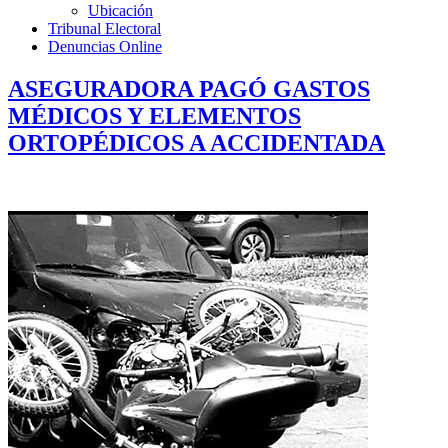
Ubicación
Tribunal Electoral
Denuncias Online
ASEGURADORA PAGÓ GASTOS
MÉDICOS Y ELEMENTOS
ORTOPÉDICOS A ACCIDENTADA