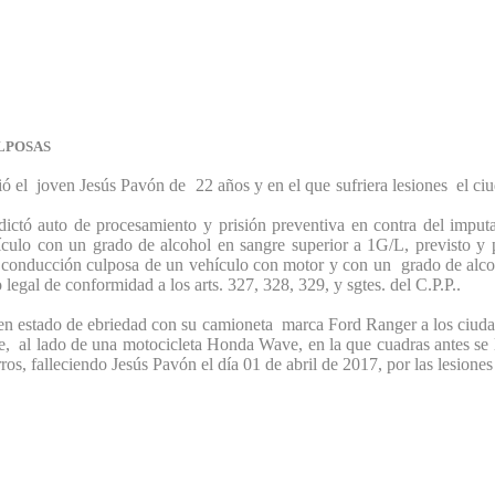
LPOSAS
ció el joven Jesús Pavón de 22 años y en el que sufriera lesiones el ci
dictó auto de procesamiento y prisión preventiva en contra del impu
lo con un grado de alcohol en sangre superior a 1G/L, previsto y pe
conducción culposa de un vehículo con motor y con un grado de alcoho
egal de conformidad a los arts. 327, 328, 329, y sgtes. del C.P.P..
n estado de ebriedad con su camioneta marca Ford Ranger a los ciudad
te, al lado de una motocicleta Honda Wave, en la que cuadras antes se 
s, falleciendo Jesús Pavón el día 01 de abril de 2017, por las lesiones 