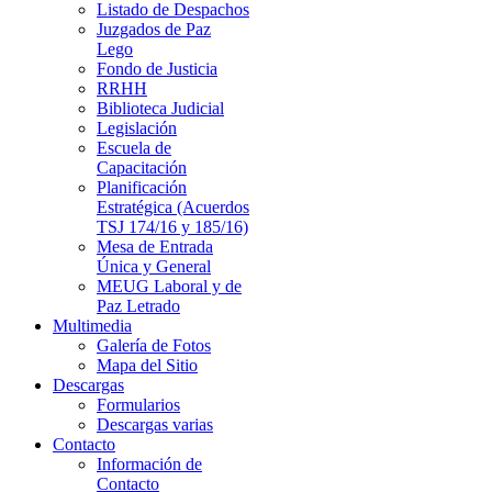
Listado de Despachos
Juzgados de Paz
Lego
Fondo de Justicia
RRHH
Biblioteca Judicial
Legislación
Escuela de
Capacitación
Planificación
Estratégica (Acuerdos
TSJ 174/16 y 185/16)
Mesa de Entrada
Única y General
MEUG Laboral y de
Paz Letrado
Multimedia
Galería de Fotos
Mapa del Sitio
Descargas
Formularios
Descargas varias
Contacto
Información de
Contacto