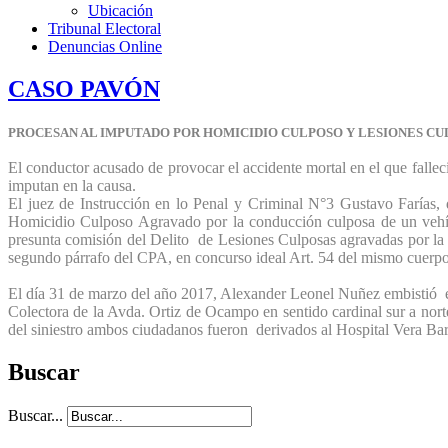
Ubicación
Tribunal Electoral
Denuncias Online
CASO PAVÓN
PROCESAN AL IMPUTADO POR HOMICIDIO CULPOSO Y LESIONES CU
El conductor acusado de provocar el accidente mortal en el que falle
imputan en la causa.
El juez de Instrucción en lo Penal y Criminal N°3 Gustavo Farías, 
Homicidio Culposo Agravado por la conducción culposa de un vehícu
presunta comisión del Delito de Lesiones Culposas agravadas por la 
segundo párrafo del CPA, en concurso ideal Art. 54 del mismo cuerpo l
El día 31 de marzo del año 2017, Alexander Leonel Nuñez embistió e
Colectora de la Avda. Ortiz de Ocampo en sentido cardinal sur a nor
del siniestro ambos ciudadanos fueron derivados al Hospital Vera Barro
Buscar
Buscar...