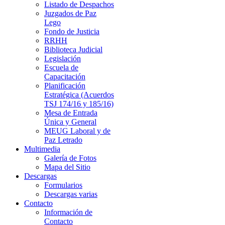
Listado de Despachos
Juzgados de Paz
Lego
Fondo de Justicia
RRHH
Biblioteca Judicial
Legislación
Escuela de
Capacitación
Planificación
Estratégica (Acuerdos
TSJ 174/16 y 185/16)
Mesa de Entrada
Única y General
MEUG Laboral y de
Paz Letrado
Multimedia
Galería de Fotos
Mapa del Sitio
Descargas
Formularios
Descargas varias
Contacto
Información de
Contacto