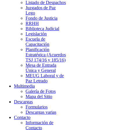
Listado de Despachos
Juzgados de Paz
Lego
Fondo de Justicia
RRHH
Biblioteca Judicial
Legislación
Escuela de
Capacitación
Planificación
Estratégica (Acuerdos
TSJ 174/16 y 185/16)
Mesa de Entrada
Única y General
MEUG Laboral y de
Paz Letrado
Multimedia
Galería de Fotos
Mapa del Sitio
Descargas
Formularios
Descargas varias
Contacto
Información de
Contacto