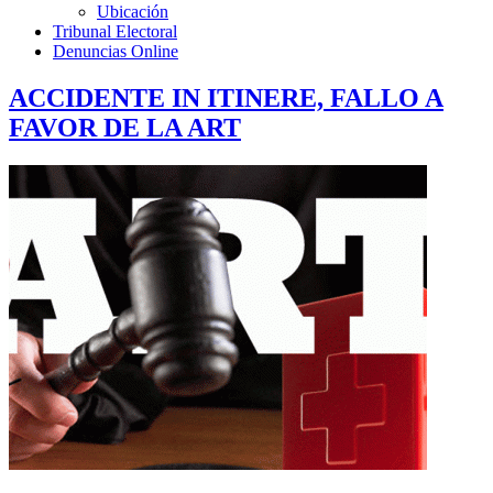
Ubicación
Tribunal Electoral
Denuncias Online
ACCIDENTE IN ITINERE, FALLO A
FAVOR DE LA ART