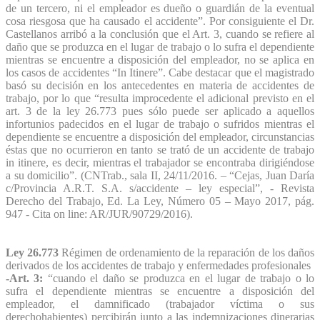
de un tercero, ni el empleador es dueño o guardián de la eventual
cosa riesgosa que ha causado el accidente”. Por consiguiente el Dr.
Castellanos arribó a la conclusión que el Art. 3, cuando se refiere al
daño que se produzca en el lugar de trabajo o lo sufra el dependiente
mientras se encuentre a disposición del empleador, no se aplica en
los casos de accidentes “In Itinere”. Cabe destacar que el magistrado
basó su decisión en los antecedentes en materia de accidentes de
trabajo, por lo que “resulta improcedente el adicional previsto en el
art. 3 de la ley 26.773 pues sólo puede ser aplicado a aquellos
infortunios padecidos en el lugar de trabajo o sufridos mientras el
dependiente se encuentre a disposición del empleador, circunstancias
éstas que no ocurrieron en tanto se trató de un accidente de trabajo
in itinere, es decir, mientras el trabajador se encontraba dirigiéndose
a su domicilio”. (CNTrab., sala II, 24/11/2016. – “Cejas, Juan Daría
c/Provincia A.R.T. S.A. s/accidente – ley especial”, - Revista
Derecho del Trabajo, Ed. La Ley, Número 05 – Mayo 2017, pág.
947 - Cita on line: AR/JUR/90729/2016).
Ley 26.773
Régimen de ordenamiento de la reparación de los daños
derivados de los accidentes de trabajo y enfermedades profesionales
-Art. 3:
“cuando el daño se produzca en el lugar de trabajo o lo
sufra el dependiente mientras se encuentre a disposición del
empleador, el damnificado (trabajador víctima o sus
derechohabientes) percibirán junto a las indemnizaciones dinerarias