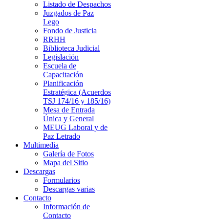
Listado de Despachos
Juzgados de Paz
Lego
Fondo de Justicia
RRHH
Biblioteca Judicial
Legislación
Escuela de
Capacitación
Planificación
Estratégica (Acuerdos
TSJ 174/16 y 185/16)
Mesa de Entrada
Única y General
MEUG Laboral y de
Paz Letrado
Multimedia
Galería de Fotos
Mapa del Sitio
Descargas
Formularios
Descargas varias
Contacto
Información de
Contacto