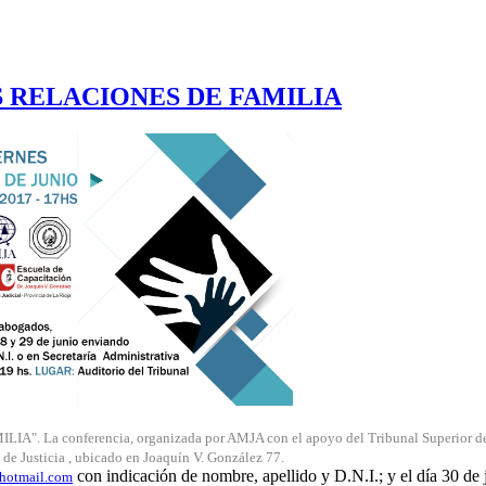
 RELACIONES DE FAMILIA
. La conferencia, organizada por AMJA con el apoyo del Tribunal Superior de Jus
io de Justicia , ubicado en Joaquín V. González 77.
con indicación de nombre, apellido y D.N.I.; y el día 30 de 
hotmail.com