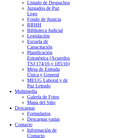
Listado de Despachos
Juzgados de Paz
Lego
Fondo de Justicia
RRHH
Biblioteca Judicial
Legislación
Escuela de
Capacitación
Planificación
Estratégica (Acuerdos
TSJ 174/16 y 185/16)
Mesa de Entrada
Única y General
MEUG Laboral y de
Paz Letrado
Multimedia
Galería de Fotos
Mapa del Sitio
Descargas
Formularios
Descargas varias
Contacto
Información de
Contacto