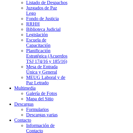
Listado de Despachos
Juzgados de Paz
Lego
Fondo de Justicia
RRHH
Biblioteca Judicial
Legislación
Escuela de
Capacitación
Planificación
Estratégica (Acuerdos
TSJ 174/16 y 185/16)
Mesa de Entrada
Única y General
MEUG Laboral y de
Paz Letrado
Multimedia
Galería de Fotos
Mapa del Sitio
Descargas
Formularios
Descargas varias
Contacto
Información de
Contacto