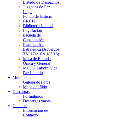
Listado de Despachos
Juzgados de Paz
Lego
Fondo de Justicia
RRHH
Biblioteca Judicial
Legislación
Escuela de
Capacitación
Planificación
Estratégica (Acuerdos
TSJ 174/16 y 185/16)
Mesa de Entrada
Única y General
MEUG Laboral y de
Paz Letrado
Multimedia
Galería de Fotos
Mapa del Sitio
Descargas
Formularios
Descargas varias
Contacto
Información de
Contacto