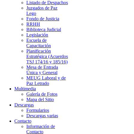
Listado de Despachos
Juzgados de Paz
Lego
Fondo de Justicia
RRHH
Biblioteca Judicial
Legislación
Escuela de
Capacitación
Planificación
Estratégica (Acuerdos
TSJ 174/16 y 185/16)
Mesa de Entrada
Única y General
MEUG Laboral y de
Paz Letrado
Multimedia
Galería de Fotos
Mapa del Sitio
Descargas
Formularios
Descargas varias
Contacto
Información de
Contacto