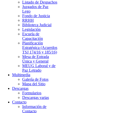
Listado de Despachos
Juzgados de Paz
Lego
Fondo de Justicia
RRHH
Biblioteca Judicial
Legislación
Escuela de
Capacitación
Planificación
Estratégica (Acuerdos
TSJ 174/16 y 185/16)
Mesa de Entrada
Única y General
MEUG Laboral y de
Paz Letrado
Multimedia
Galería de Fotos
Mapa del Sitio
Descargas
Formularios
Descargas varias
Contacto
Información de
Contacto