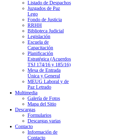
Listado de Despachos
Juzgados de Paz
Lego
Fondo de Justicia
RRHH
Biblioteca Judicial
Legislación
Escuela de
Capacitación
Planificación
Estratégica (Acuerdos
TSJ 174/16 y 185/16)
Mesa de Entrada
Única y General
MEUG Laboral y de
Paz Letrado
Multimedia
Galería de Fotos
Mapa del Sitio
Descargas
Formularios
Descargas varias
Contacto
Información de
Contacto