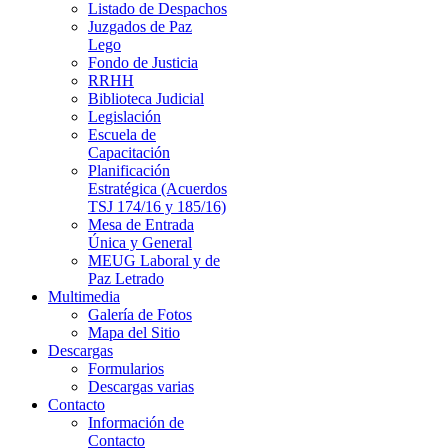
Listado de Despachos
Juzgados de Paz
Lego
Fondo de Justicia
RRHH
Biblioteca Judicial
Legislación
Escuela de
Capacitación
Planificación
Estratégica (Acuerdos
TSJ 174/16 y 185/16)
Mesa de Entrada
Única y General
MEUG Laboral y de
Paz Letrado
Multimedia
Galería de Fotos
Mapa del Sitio
Descargas
Formularios
Descargas varias
Contacto
Información de
Contacto