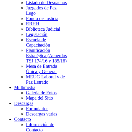
Listado de Despachos
Juzgados de Paz
Lego
Fondo de Justicia
RRHH
Biblioteca Judicial
Legislación
Escuela de
Capacitación
Planificación
Estratégica (Acuerdos
TSJ 174/16 y 185/16)
Mesa de Entrada
Única y General
MEUG Laboral y de
Paz Letrado
Multimedia
Galería de Fotos
Mapa del Sitio
Descargas
Formularios
Descargas varias
Contacto
Información de
Contacto