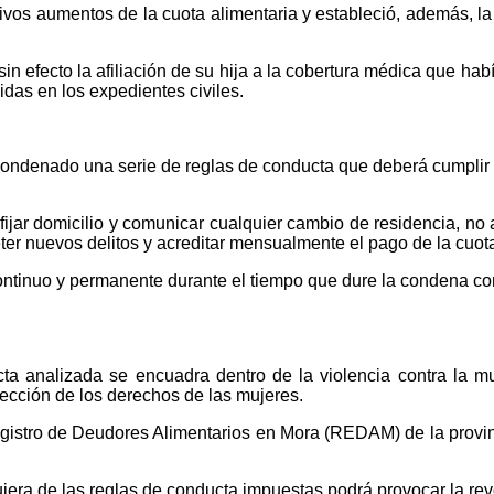
ivos aumentos de la cuota alimentaria y estableció, además, la
n efecto la afiliación de su hija a la cobertura médica que había
das en los expedientes civiles.
ondenado una serie de reglas de conducta que deberá cumplir 
ijar domicilio y comunicar cualquier cambio de residencia, no a
r nuevos delitos y acreditar mensualmente el pago de la cuota a
ontinuo y permanente durante el tiempo que dure la condena cond
cta analizada se encuadra dentro de la violencia contra la m
tección de los derechos de las mujeres.
egistro de Deudores Alimentarios en Mora (REDAM) de la provin
iera de las reglas de conducta impuestas podrá provocar la rev