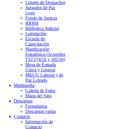
Listado de Despachos
Juzgados de Paz
Lego
Fondo de Justicia
RRHH
Biblioteca Judicial
Legislación
Escuela de
Capacitación
Planificación
Estratégica (Acuerdos
TSJ 174/16 y 185/16)
Mesa de Entrada
Única y General
MEUG Laboral y de
Paz Letrado
Multimedia
Galería de Fotos
Mapa del Sitio
Descargas
Formularios
Descargas varias
Contacto
Información de
Contacto