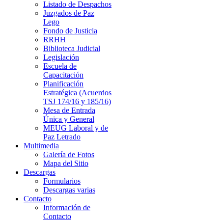
Listado de Despachos
Juzgados de Paz
Lego
Fondo de Justicia
RRHH
Biblioteca Judicial
Legislación
Escuela de
Capacitación
Planificación
Estratégica (Acuerdos
TSJ 174/16 y 185/16)
Mesa de Entrada
Única y General
MEUG Laboral y de
Paz Letrado
Multimedia
Galería de Fotos
Mapa del Sitio
Descargas
Formularios
Descargas varias
Contacto
Información de
Contacto