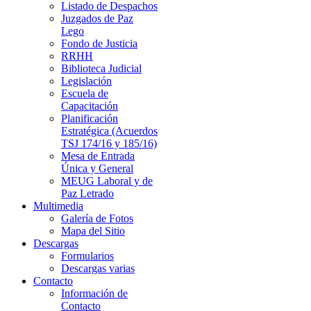
Listado de Despachos
Juzgados de Paz
Lego
Fondo de Justicia
RRHH
Biblioteca Judicial
Legislación
Escuela de
Capacitación
Planificación
Estratégica (Acuerdos
TSJ 174/16 y 185/16)
Mesa de Entrada
Única y General
MEUG Laboral y de
Paz Letrado
Multimedia
Galería de Fotos
Mapa del Sitio
Descargas
Formularios
Descargas varias
Contacto
Información de
Contacto