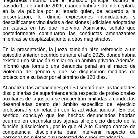
magistrada informó que el episodio principal ocurrió el
pasado 11 de abril de 2026, cuando habría sido interceptada
en la vía pública por el letrado quien, de acuerdo a la
presentación, le dirigió expresiones intimidatorias y
descalificantes vinculadas a decisiones judiciales adoptadas
en causas en las que intervino. Asimismo, señaló que
posteriormente continuaron las conductas amenazantes
mientras se desplazaba junto a otros magistrados.
En la presentación, la jueza también hizo referencia a un
episodio anterior ocurrido durante el año 2025, donde habría
existido una situación similar en un ámbito privado. Además,
informó que formuló una denuncia penal en el marco de
violencia de género y que se dispusieron medidas de
protección a su favor por el término de 120 días.
Al analizar las actuaciones, el TSJ señaló que las facultades
disciplinarias de superintendencia respecto de profesionales
auxiliares de la justicia se encuentran limitadas a conductas
desarrolladas dentro del ámbito específico del ejercicio
profesional y en relación con la actividad judicial. En ese
sentido, concluyó que los hechos denunciados habrían
ocurrido en circunstancias ajenas al ejercicio directo de la
función jurisdiccional, por lo que el Alto Cuerpo carece de
competencia disciplinaria para intervenir respecto de
personas no sujetas a su potestad de superintendencia.