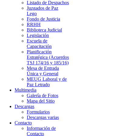
Listado de Despachos
Juzgados de Paz
Lego
Fondo de Justicia
RRHH
Biblioteca Judicial
Legislación
Escuela de
Capacitación
Planificación
Estratégica (Acuerdos
TSJ 174/16 y 185/16)
Mesa de Entrada
Única y General
MEUG Laboral y de
Paz Letrado
Multimedia
Galería de Fotos
Mapa del Sitio
Descargas
Formularios
Descargas varias
Contacto
Información de
Contacto