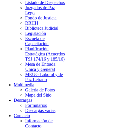
Listado de Despachos
Juzgados de Paz
Lego
Fondo de Justicia
RRHH
Biblioteca Judicial
Legislación
Escuela de
Capacitación
Planificación
Estratégica (Acuerdos
TSJ 174/16 y 185/16)
Mesa de Entrada
Única y General
MEUG Laboral y de
Paz Letrado
Multimedia
Galería de Fotos
Mapa del Sitio
Descargas
Formularios
Descargas varias
Contacto
Información de
Contacto