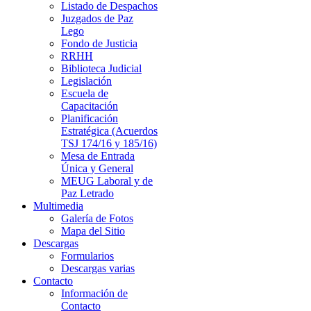
Listado de Despachos
Juzgados de Paz
Lego
Fondo de Justicia
RRHH
Biblioteca Judicial
Legislación
Escuela de
Capacitación
Planificación
Estratégica (Acuerdos
TSJ 174/16 y 185/16)
Mesa de Entrada
Única y General
MEUG Laboral y de
Paz Letrado
Multimedia
Galería de Fotos
Mapa del Sitio
Descargas
Formularios
Descargas varias
Contacto
Información de
Contacto