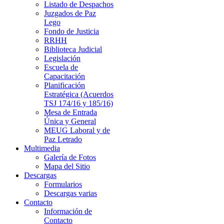
Listado de Despachos
Juzgados de Paz
Lego
Fondo de Justicia
RRHH
Biblioteca Judicial
Legislación
Escuela de
Capacitación
Planificación
Estratégica (Acuerdos
TSJ 174/16 y 185/16)
Mesa de Entrada
Única y General
MEUG Laboral y de
Paz Letrado
Multimedia
Galería de Fotos
Mapa del Sitio
Descargas
Formularios
Descargas varias
Contacto
Información de
Contacto