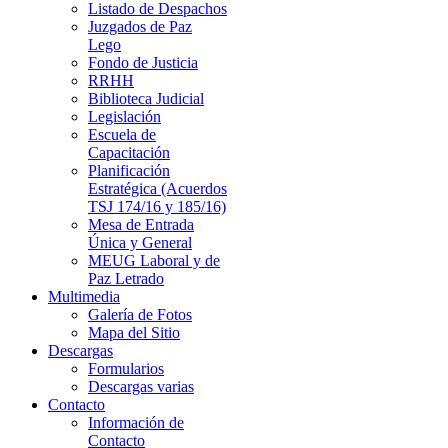
Listado de Despachos
Juzgados de Paz
Lego
Fondo de Justicia
RRHH
Biblioteca Judicial
Legislación
Escuela de
Capacitación
Planificación
Estratégica (Acuerdos
TSJ 174/16 y 185/16)
Mesa de Entrada
Única y General
MEUG Laboral y de
Paz Letrado
Multimedia
Galería de Fotos
Mapa del Sitio
Descargas
Formularios
Descargas varias
Contacto
Información de
Contacto