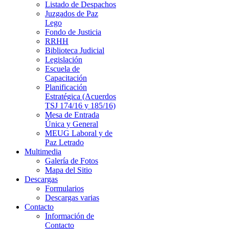
Listado de Despachos
Juzgados de Paz
Lego
Fondo de Justicia
RRHH
Biblioteca Judicial
Legislación
Escuela de
Capacitación
Planificación
Estratégica (Acuerdos
TSJ 174/16 y 185/16)
Mesa de Entrada
Única y General
MEUG Laboral y de
Paz Letrado
Multimedia
Galería de Fotos
Mapa del Sitio
Descargas
Formularios
Descargas varias
Contacto
Información de
Contacto