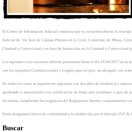
El Centro de Información Judicial comunica que se encuentra abierta la inscripc
Judicial de: Un Juez de Cámara Primera en lo Civil, Comercial, de Minas, Crimi
Criminal y Correccional y un Juez de Instrucción en lo Criminal y Correccional 
Los aspirante a los concursos deberán presentarse hasta el día 21/04/2017 en la se
con los requisitos Constitucionales y Legales para ser juez: ser abogado con ocho
En todos los casos se requiere ser argentino con dos años de residencia y matríc
apoderado o autorización con certificación de firma ante escribano o juez de p
Secretaria, cumpliendo las exigencias del Reglamento Interno, conjuntamente con 
Serán designados Jueces de conformidad a lo establecido por el Artículo 152º de
Buscar