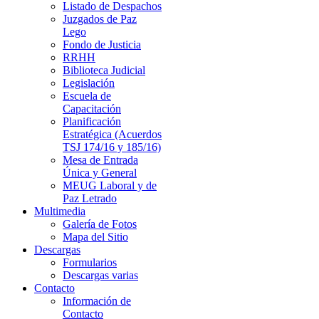
Listado de Despachos
Juzgados de Paz
Lego
Fondo de Justicia
RRHH
Biblioteca Judicial
Legislación
Escuela de
Capacitación
Planificación
Estratégica (Acuerdos
TSJ 174/16 y 185/16)
Mesa de Entrada
Única y General
MEUG Laboral y de
Paz Letrado
Multimedia
Galería de Fotos
Mapa del Sitio
Descargas
Formularios
Descargas varias
Contacto
Información de
Contacto