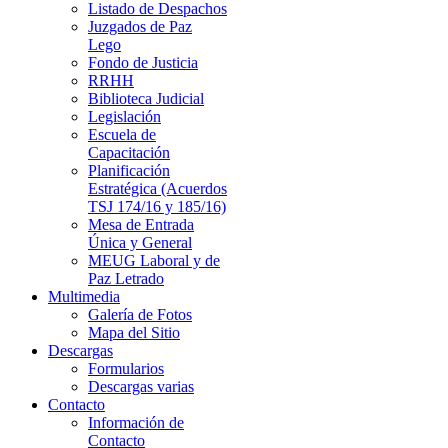
Listado de Despachos
Juzgados de Paz
Lego
Fondo de Justicia
RRHH
Biblioteca Judicial
Legislación
Escuela de
Capacitación
Planificación
Estratégica (Acuerdos
TSJ 174/16 y 185/16)
Mesa de Entrada
Única y General
MEUG Laboral y de
Paz Letrado
Multimedia
Galería de Fotos
Mapa del Sitio
Descargas
Formularios
Descargas varias
Contacto
Información de
Contacto