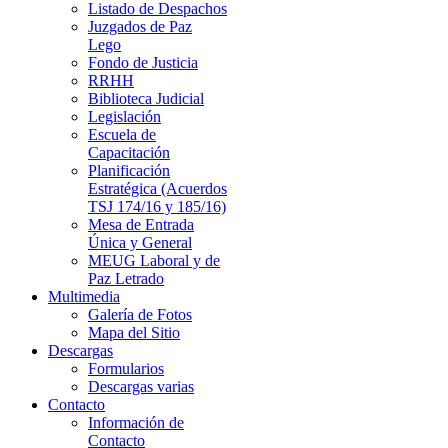
Listado de Despachos
Juzgados de Paz
Lego
Fondo de Justicia
RRHH
Biblioteca Judicial
Legislación
Escuela de
Capacitación
Planificación
Estratégica (Acuerdos
TSJ 174/16 y 185/16)
Mesa de Entrada
Única y General
MEUG Laboral y de
Paz Letrado
Multimedia
Galería de Fotos
Mapa del Sitio
Descargas
Formularios
Descargas varias
Contacto
Información de
Contacto