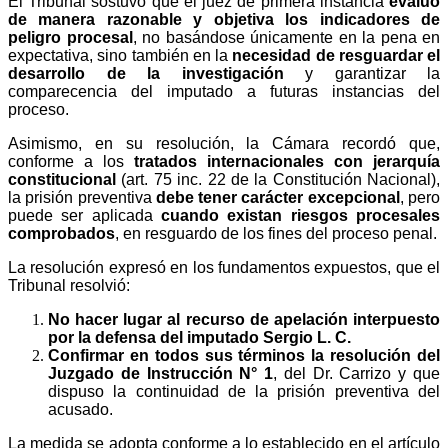
El Tribunal sostuvo que el juez de primera instancia
evaluó
de manera razonable y objetiva los indicadores de
peligro procesal
, no basándose únicamente en la pena en
expectativa, sino también en la
necesidad de resguardar el
desarrollo de la investigación
y garantizar la
comparecencia del imputado a futuras instancias del
proceso.
Asimismo, en su resolución, la Cámara recordó que,
conforme a los
tratados internacionales con jerarquía
constitucional
(art. 75 inc. 22 de la Constitución Nacional),
la prisión preventiva
debe tener carácter excepcional
, pero
puede ser aplicada
cuando existan riesgos procesales
comprobados
, en resguardo de los fines del proceso penal.
La resolución expresó en
los fundamentos expuestos, que el
Tribunal resolvió:
No hacer lugar al recurso de apelación interpuesto
por la defensa del imputado Sergio L. C.
Confirmar en todos sus términos la resolución del
Juzgado de Instrucción N° 1
, del Dr. Carrizo y que
dispuso la continuidad de la prisión preventiva del
acusado.
La medida se adopta conforme a lo establecido en el artículo