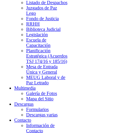
Listado de Despachos
Juzgados de Paz
Lego
Fondo de Justicia
RRHH
Biblioteca Judicial
Legislación
Escuela de
Capacitación
Planificación
Estratégica (Acuerdos
TSJ 174/16 y 185/16)
Mesa de Entrada
Única y General
MEUG Laboral y de
Paz Letrado
Multimedia
Galería de Fotos
Mapa del Sitio
Descargas
Formularios
Descargas varias
Contacto
Información de
Contacto