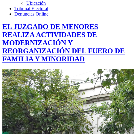
Ubicación
Tribunal Electoral
Denuncias Online
EL JUZGADO DE MENORES
REALIZA ACTIVIDADES DE
MODERNIZACIÓN Y
REORGANIZACIÓN DEL FUERO DE
FAMILIA Y MINORIDAD