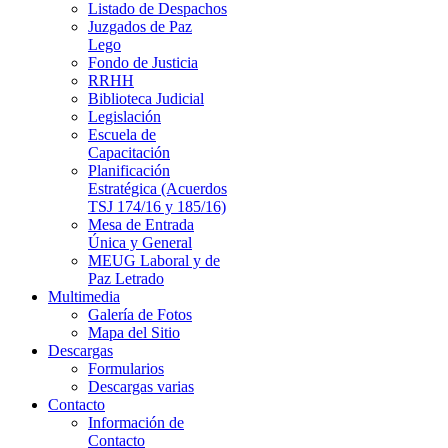
Listado de Despachos
Juzgados de Paz
Lego
Fondo de Justicia
RRHH
Biblioteca Judicial
Legislación
Escuela de
Capacitación
Planificación
Estratégica (Acuerdos
TSJ 174/16 y 185/16)
Mesa de Entrada
Única y General
MEUG Laboral y de
Paz Letrado
Multimedia
Galería de Fotos
Mapa del Sitio
Descargas
Formularios
Descargas varias
Contacto
Información de
Contacto