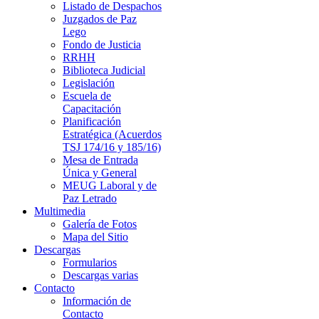
Listado de Despachos
Juzgados de Paz
Lego
Fondo de Justicia
RRHH
Biblioteca Judicial
Legislación
Escuela de
Capacitación
Planificación
Estratégica (Acuerdos
TSJ 174/16 y 185/16)
Mesa de Entrada
Única y General
MEUG Laboral y de
Paz Letrado
Multimedia
Galería de Fotos
Mapa del Sitio
Descargas
Formularios
Descargas varias
Contacto
Información de
Contacto