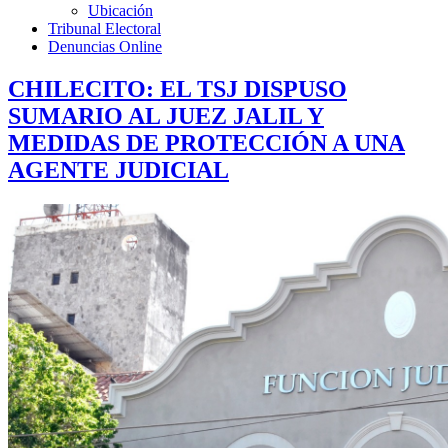
Ubicación
Tribunal Electoral
Denuncias Online
CHILECITO: EL TSJ DISPUSO
SUMARIO AL JUEZ JALIL Y
MEDIDAS DE PROTECCIÓN A UNA
AGENTE JUDICIAL