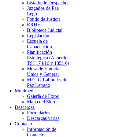
Listado de Despachos
Juzgados de Paz
Lego
Fondo de Justicia
RRHH
Biblioteca Judicial
Legislación
Escuela de
Capacitación
Planificación
Estratégica (Acuerdos
TSJ 174/16 y 185/16)
Mesa de Entrada
Única y General
MEUG Laboral y de
Paz Letrado
Multimedia
Galería de Fotos
Mapa del Sitio
Descargas
Formularios
Descargas varias
Contacto
Información de
Contacto