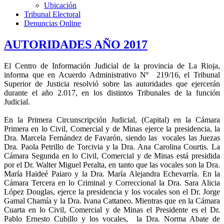
Ubicación
Tribunal Electoral
Denuncias Online
AUTORIDADES AÑO 2017
El Centro de Información Judicial de la provincia de La Rioja,
informa que en Acuerdo Administrativo Nº 219/16, el Tribunal
Superior de Justicia resolvió sobre las autoridades que ejercerán
durante el año 2.017, en los distintos Tribunales de la función
Judicial.
En la Primera Circunscripción Judicial, (Capital) en la Cámara
Primera en lo Civil, Comercial y de Minas ejerce la presidencia, la
Dra. Marcela Fernández de Favarón, siendo las vocales las Juezas
Dra. Paola Petrillo de Torcivia y la Dra. Ana Carolina Courtis. La
Cámara Segunda en lo Civil, Comercial y de Minas está presidida
por el Dr. Walter Miguel Peralta, en tanto que las vocales son la Dra.
María Haideé Paiaro y la Dra. María Alejandra Echevarría. En la
Cámara Tercera en lo Criminal y Correccional la Dra. Sara Alicia
López Douglas, ejerce la presidencia y los vocales son el Dr. Jorge
Gamal Chamía y la Dra. Ivana Cattaneo. Mientras que en la Cámara
Cuarta en lo Civil, Comercial y de Minas el Presidente es el Dr.
Pablo Ernesto Cubillo y los vocales, la Dra. Norma Abate de