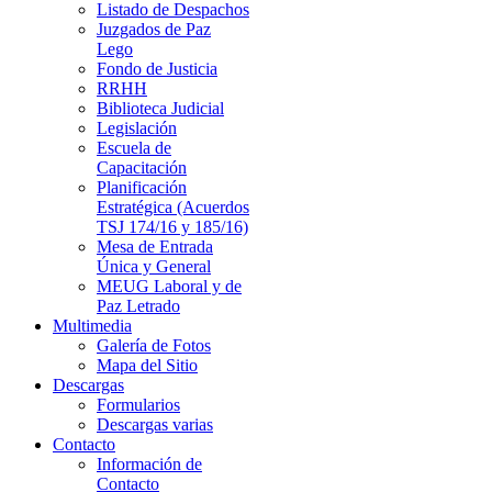
Listado de Despachos
Juzgados de Paz
Lego
Fondo de Justicia
RRHH
Biblioteca Judicial
Legislación
Escuela de
Capacitación
Planificación
Estratégica (Acuerdos
TSJ 174/16 y 185/16)
Mesa de Entrada
Única y General
MEUG Laboral y de
Paz Letrado
Multimedia
Galería de Fotos
Mapa del Sitio
Descargas
Formularios
Descargas varias
Contacto
Información de
Contacto