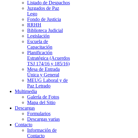
Listado de Despachos
Juzgados de Paz
Lego
Fondo de Justicia
RRHH
Biblioteca Judicial
Legislación
Escuela de
Capacitación
Planificación
Estratégica (Acuerdos
TSJ 174/16 y 185/16)
Mesa de Entrada
Única y General
MEUG Laboral y de
Paz Letrado
Multimedia
Galería de Fotos
Mapa del Sitio
Descargas
Formularios
Descargas varias
Contacto
Información de
Contacto