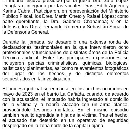
El tribunal estuvo presidido por la jueza Dra. Sara López
Douglas e integrado por las vocales Dras. Edith Agüero y
Karina Cabral. Participaron, en representación del Ministerio
Público Fiscal, los Dres. Martín Oneto y Rafael López; como
parte querellante, la Dra. Gabriela Chanampa; y en la
defensa, los Dres. Fernando Romero y Sebastián Soria, de
la Defensoría General.
Durante la jornada, se desarrolló una extensa ronda de
declaraciones testimoniales en la que intervinieron ocho
profesionales y funcionarios de distintas áreas de la Policía
Técnica Judicial. Entre las principales exposiciones se
incluyeron pericias criminalísticas, químicas, biológicas,
balísticas y planimetrías, así como relevamientos fotográficos
del lugar de los hechos y de distintos elementos
secuestrados en la investigación.
El proceso judicial se enmarca en los hechos ocurridos en
mayo de 2023 en el barrio La Cañada, cuando, de acuerdo
con la acusación, el imputado habría ingresado al domicilio
de la víctima y la habría atacado con un arma blanca,
provocándole lesiones mortales. En el mismo episodio
también resultó agredida la hija de la víctima. Tras el hecho,
el acusado fue detenido en un operativo de seguridad
desplegado en la zona norte de la capital riojana.