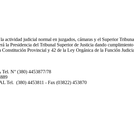
o, la actividad judicial normal en juzgados, cámaras y el Superior Tribun
erá la Presidencia del Tribunal Superior de Justicia dando cumplimiento
a Constitución Provincial y 42 de la Ley Orgánica de la Función Judici
. N° (380) 4453877/78
3889
 (380) 4453811 - Fax (03822) 453870