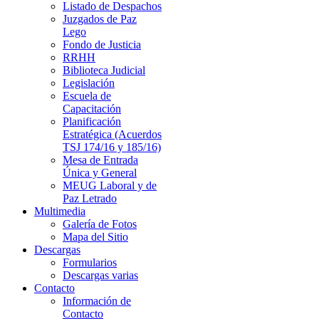
Listado de Despachos
Juzgados de Paz
Lego
Fondo de Justicia
RRHH
Biblioteca Judicial
Legislación
Escuela de
Capacitación
Planificación
Estratégica (Acuerdos
TSJ 174/16 y 185/16)
Mesa de Entrada
Única y General
MEUG Laboral y de
Paz Letrado
Multimedia
Galería de Fotos
Mapa del Sitio
Descargas
Formularios
Descargas varias
Contacto
Información de
Contacto