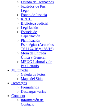
Listado de Despachos
Juzgados de Paz
Lego
Fondo de Justicia
RRHH
Biblioteca Judicial
Legislación
Escuela de
Capacitación
Planificación
Estratégica (Acuerdos
TSJ 174/16 y 185/16)
Mesa de Entrada
Única y General
MEUG Laboral y de
Paz Letrado
Multimedia
Galería de Fotos
Mapa del Sitio
Descargas
Formularios
Descargas varias
Contacto
Información de
Contacto