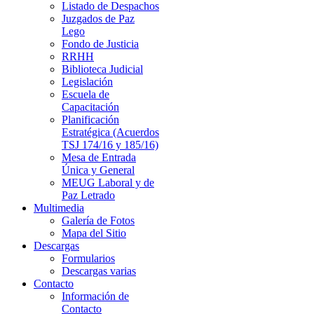
Listado de Despachos
Juzgados de Paz
Lego
Fondo de Justicia
RRHH
Biblioteca Judicial
Legislación
Escuela de
Capacitación
Planificación
Estratégica (Acuerdos
TSJ 174/16 y 185/16)
Mesa de Entrada
Única y General
MEUG Laboral y de
Paz Letrado
Multimedia
Galería de Fotos
Mapa del Sitio
Descargas
Formularios
Descargas varias
Contacto
Información de
Contacto