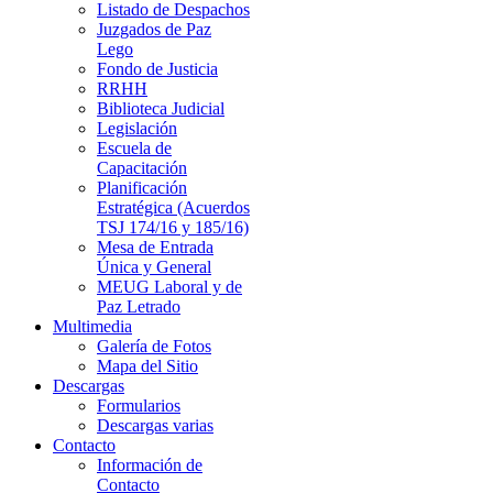
Listado de Despachos
Juzgados de Paz
Lego
Fondo de Justicia
RRHH
Biblioteca Judicial
Legislación
Escuela de
Capacitación
Planificación
Estratégica (Acuerdos
TSJ 174/16 y 185/16)
Mesa de Entrada
Única y General
MEUG Laboral y de
Paz Letrado
Multimedia
Galería de Fotos
Mapa del Sitio
Descargas
Formularios
Descargas varias
Contacto
Información de
Contacto