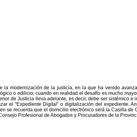
bre la modernización de la justicia, en la que ha venido ava
lógico o edilicio; cuando en realidad el desafío es mucho mayor
ior de Justicia lleva adelante, es decir, debe ser sistémico e in
ar el “Expediente Digital” o digitalización del expediente. Ant
ien se recuerda que e
l domicilio electrónico será la Casilla de
 Consejo Profesional de Abogados y Procuradores de la Provinc