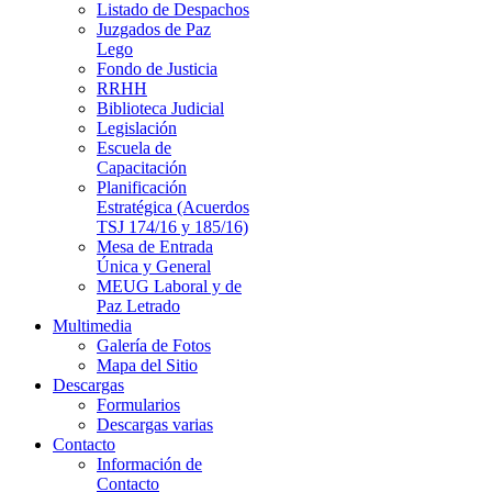
Listado de Despachos
Juzgados de Paz
Lego
Fondo de Justicia
RRHH
Biblioteca Judicial
Legislación
Escuela de
Capacitación
Planificación
Estratégica (Acuerdos
TSJ 174/16 y 185/16)
Mesa de Entrada
Única y General
MEUG Laboral y de
Paz Letrado
Multimedia
Galería de Fotos
Mapa del Sitio
Descargas
Formularios
Descargas varias
Contacto
Información de
Contacto