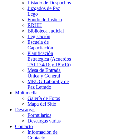
Listado de Despachos
Juzgados de Paz
Lego
Fondo de Justicia
RRHH
Biblioteca Judicial
Legislación
Escuela de
Capacitación
Planificación
Estratégica (Acuerdos
TSJ 174/16 y 185/16)
Mesa de Entrada
Única y General
MEUG Laboral y de
Paz Letrado
Multimedia
Galería de Fotos
Mapa del Sitio
Descargas
Formularios
Descargas varias
Contacto
Información de
Contacto