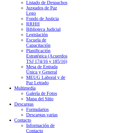
Listado de Despachos
Juzgados de Paz
Lego
Fondo de Justicia
RRHH
Biblioteca Judicial
Legislación
Escuela de
Capacitación
Planificación
Estratégica (Acuerdos
TSJ 174/16 y 185/16)
Mesa de Entrada
Única y General
MEUG Laboral y de
Paz Letrado
Multimedia
Galería de Fotos
Mapa del Sitio
Descargas
Formularios
Descargas varias
Contacto
Información de
Contacto