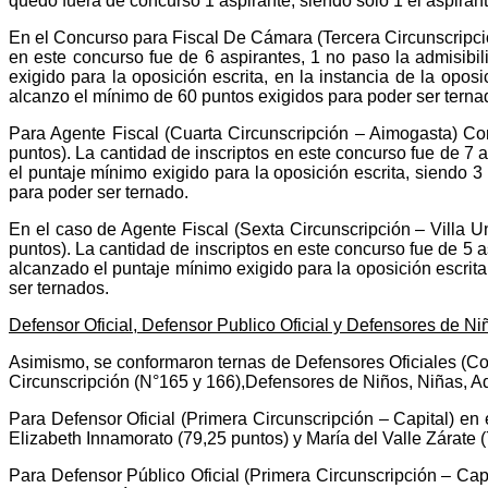
quedo fuera de concurso 1 aspirante, siendo solo 1 el aspira
En el Concurso para Fiscal De Cámara (Tercera Circunscripció
en este concurso fue de 6 aspirantes, 1 no paso la admisib
exigido para la oposición escrita, en la instancia de la opos
alcanzo el mínimo de 60 puntos exigidos para poder ser terna
Para Agente Fiscal (Cuarta Circunscripción – Aimogasta) C
puntos). La cantidad de inscriptos en este concurso fue de 7
el puntaje mínimo exigido para la oposición escrita, siendo 
para poder ser ternado.
En el caso de Agente Fiscal (Sexta Circunscripción – Villa
puntos). La cantidad de inscriptos en este concurso fue de 5 
alcanzado el puntaje mínimo exigido para la oposición escrit
ser ternados.
Defensor Oficial, Defensor Publico Oficial y Defensores de N
Asimismo, se conformaron ternas de Defensores Oficiales (Co
Circunscripción (N°165 y 166),
Defensores de Niños, Niñas, Ad
Para Defensor Oficial (Primera Circunscripción – Capital) en
Elizabeth Innamorato (79,25 puntos) y María del Valle Zárate (
Para Defensor Público Oficial (Primera Circunscripción – Ca