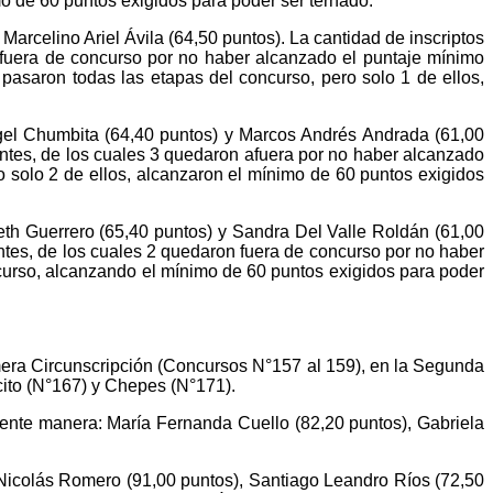
o de 60 puntos exigidos para poder ser ternado.
rcelino Ariel Ávila (64,50 puntos). La cantidad de inscriptos
 fuera de concurso por no haber alcanzado el puntaje mínimo
e pasaron todas las etapas del concurso, pero solo 1 de ellos,
gel Chumbita (64,40 puntos) y Marcos Andrés Andrada (61,00
antes, de los cuales 3 quedaron afuera por no haber alcanzado
o solo 2 de ellos, alcanzaron el mínimo de 60 puntos exigidos
th Guerrero (65,40 puntos) y Sandra Del Valle Roldán (61,00
antes, de los cuales 2 quedaron fuera de concurso por no haber
ncurso, alcanzando el mínimo de 60 puntos exigidos para poder
mera Circunscripción (Concursos N°157 al 159), en la Segunda
cito (N°167) y Chepes (N°171).
uiente manera: María Fernanda Cuello (82,20 puntos), Gabriela
 Nicolás Romero (91,00 puntos), Santiago Leandro Ríos (72,50