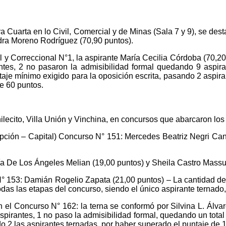
 Cuarta en lo Civil, Comercial y de Minas (Sala 7 y 9), se des
dra Moreno Rodríguez (70,90 puntos).
 y Correccional N°1, la aspirante María Cecilia Córdoba (70,20 p
ntes, 2 no pasaron la admisibilidad formal quedando 9 aspiran
je mínimo exigido para la oposición escrita, pasando 2 aspiran
de 60 puntos.
ilecito, Villa Unión y Vinchina, en concursos que abarcaron los
ipción – Capital) Concurso N° 151: Mercedes Beatriz Negri Can
a De Los Ángeles Melian (19,00 puntos) y Sheila Castro Massu
° 153: Damián Rogelio Zapata (21,00 puntos) –
La cantidad de
todas las etapas del concurso, siendo el único aspirante ternado
 el Concurso N° 162: la terna se conformó por Silvina L. Álvar
spirantes, 1 no paso la admisibilidad formal, quedando un total d
o 2 las aspirantes ternadas, por haber superado el puntaje de 