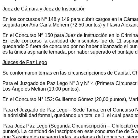
Juez de Cámara y Juez de Instrucción
En los concursos Nº 148 y 149 para cubrir cargos en la Cámara
seguida por Ana Carla Menem (72,50 puntos) y Flavia Alexan
En el Concurso Nº 150 para Juez de Instrucción en lo Criminal
En este concurso la cantidad de inscriptos fue de 11 aspira
quedando 5 fuera de concurso por no haber alcanzado el punta
es la única aspirante ternada, por haber superado el puntaje 
Jueces de Paz Lego
Se conformaron ternas en las circunscripciones de Capital, Ch
Para el Juzgado de Paz Lego N° 3 y N° 4 (Primera Circunscr
Los Ángeles Melian (19,00 puntos).
En el Concurso N° 152: Guillermo Gómez (20,00 puntos), Marí
Para el Juzgado de Paz Lego – Sede Tama, en el Concurso N
la admisibilidad formal, quedando un total de 1, el cual paso 
Para Juez Paz Lego (Segunda Circunscripción – Chilecito) en
puntos). La cantidad de inscriptos en este concurso fue de 5 a
que 3 aspirantes pasaron todas las etapas del concurso, siend