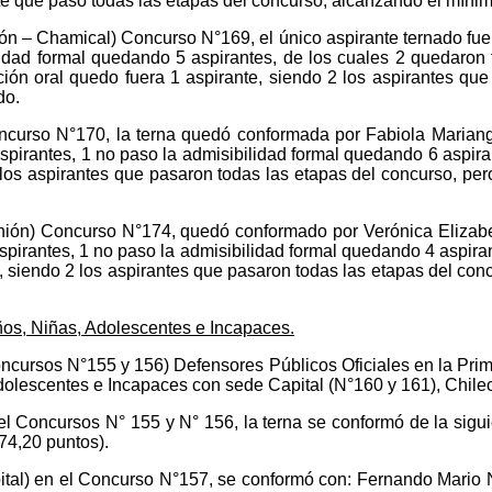
nte que paso todas las etapas del concurso, alcanzando el mínim
n – Chamical) Concurso N°169, el único aspirante ternado fue Ma
ilidad formal quedando 5 aspirantes, de los cuales 2 quedaron
ición oral quedo fuera 1 aspirante, siendo 2 los aspirantes qu
do.
oncurso N°170, la terna quedó conformada por Fabiola Marian
 aspirantes, 1 no paso la admisibilidad formal quedando 6 aspir
3 los aspirantes que pasaron todas las etapas del concurso, per
 Unión) Concurso N°174, quedó conformado por Verónica Elizabe
aspirantes, 1 no paso la admisibilidad formal quedando 4 aspir
a, siendo 2 los aspirantes que pasaron todas las etapas del co
iños, Niñas, Adolescentes e Incapaces.
ncursos N°155 y 156) Defensores Públicos Oficiales en la Pri
olescentes e Incapaces con sede Capital (N°160 y 161), Chile
 el Concursos N° 155 y N° 156, la terna se conformó de la sig
74,20 puntos).
pital) en el Concurso N°157, se conformó con: Fernando Mario