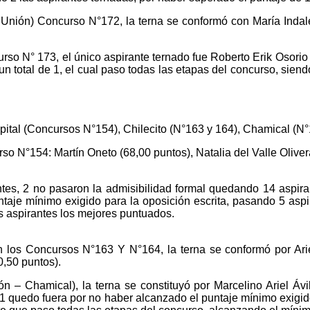
a Unión) Concurso N°172, la terna se conformó con María Indal
so N° 173, el único aspirante ternado fue Roberto Erik Osorio (
un total de 1, el cual paso todas las etapas del concurso, siend
ital (Concursos N°154), Chilecito (N°163 y 164), Chamical (N°1
rso N°154: Martín Oneto (68,00 puntos), Natalia del Valle Oliv
tes, 2 no pasaron la admisibilidad formal quedando 14 aspiran
aje mínimo exigido para la oposición escrita, pasando 5 aspir
s aspirantes los mejores puntuados.
en los Concursos N°163 Y N°164, la terna se conformó por Ari
,50 puntos).
n – Chamical), la terna se constituyó por Marcelino Ariel Áv
 1 quedo fuera por no haber alcanzado el puntaje mínimo exigido 