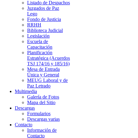
Listado de Despachos
Juzgados de Paz
Lego
Fondo de Justicia
RRHH
Biblioteca Judicial
Legislación
Escuela de
Capacitación
Planificación
Estratégica (Acuerdos
TSJ 174/16 y 185/16)
Mesa de Entrada
Única y General
MEUG Laboral y de
Paz Letrado
Multimedia
Galería de Fotos
Mapa del Sitio
Descargas
Formularios
Descargas varias
Contacto
Información de
Contacto