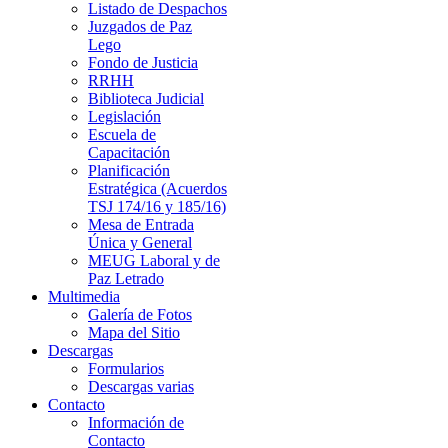
Listado de Despachos
Juzgados de Paz
Lego
Fondo de Justicia
RRHH
Biblioteca Judicial
Legislación
Escuela de
Capacitación
Planificación
Estratégica (Acuerdos
TSJ 174/16 y 185/16)
Mesa de Entrada
Única y General
MEUG Laboral y de
Paz Letrado
Multimedia
Galería de Fotos
Mapa del Sitio
Descargas
Formularios
Descargas varias
Contacto
Información de
Contacto