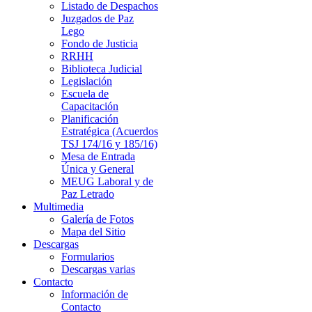
Listado de Despachos
Juzgados de Paz
Lego
Fondo de Justicia
RRHH
Biblioteca Judicial
Legislación
Escuela de
Capacitación
Planificación
Estratégica (Acuerdos
TSJ 174/16 y 185/16)
Mesa de Entrada
Única y General
MEUG Laboral y de
Paz Letrado
Multimedia
Galería de Fotos
Mapa del Sitio
Descargas
Formularios
Descargas varias
Contacto
Información de
Contacto