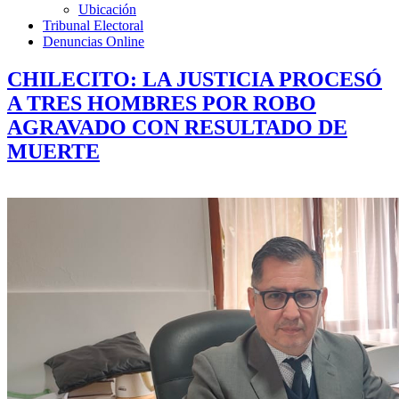
Ubicación
Tribunal Electoral
Denuncias Online
CHILECITO: LA JUSTICIA PROCESÓ
A TRES HOMBRES POR ROBO
AGRAVADO CON RESULTADO DE
MUERTE