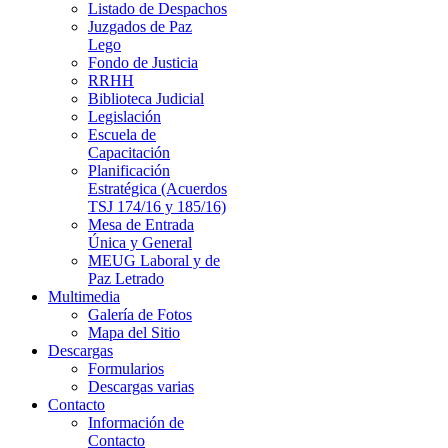
Listado de Despachos
Juzgados de Paz
Lego
Fondo de Justicia
RRHH
Biblioteca Judicial
Legislación
Escuela de
Capacitación
Planificación
Estratégica (Acuerdos
TSJ 174/16 y 185/16)
Mesa de Entrada
Única y General
MEUG Laboral y de
Paz Letrado
Multimedia
Galería de Fotos
Mapa del Sitio
Descargas
Formularios
Descargas varias
Contacto
Información de
Contacto