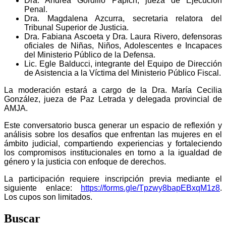
Dra. Andrea Gordillo Papich
, jueza de Ejecución
Penal.
Dra. Magdalena Azcurra
, secretaria relatora del
Tribunal Superior de Justicia.
Dra. Fabiana Ascoeta
y Dra. Laura Rivero, defensoras
oficiales de Niñas, Niños, Adolescentes e Incapaces
del Ministerio Público de la Defensa.
Lic. Egle Balducci
, integrante del Equipo de Dirección
de Asistencia a la Víctima del Ministerio Público Fiscal.
La moderación estará a cargo de la Dra. María Cecilia
González, jueza de Paz Letrada y delegada provincial de
AMJA.
Este conversatorio busca generar un espacio de reflexión y
análisis sobre los desafíos que enfrentan las mujeres en el
ámbito judicial, compartiendo experiencias y fortaleciendo
los compromisos institucionales en torno a la igualdad de
género y la justicia con enfoque de derechos.
La participación requiere inscripción previa
mediante el
siguiente enlace:
https://forms.gle/Tpzwy8bapEBxqM1z8
.
Los cupos son limitados.
Buscar