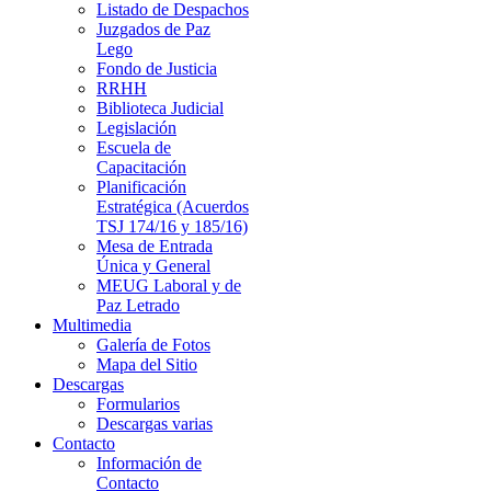
Listado de Despachos
Juzgados de Paz
Lego
Fondo de Justicia
RRHH
Biblioteca Judicial
Legislación
Escuela de
Capacitación
Planificación
Estratégica (Acuerdos
TSJ 174/16 y 185/16)
Mesa de Entrada
Única y General
MEUG Laboral y de
Paz Letrado
Multimedia
Galería de Fotos
Mapa del Sitio
Descargas
Formularios
Descargas varias
Contacto
Información de
Contacto