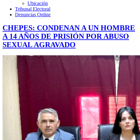
Ubicación
Tribunal Electoral
Denuncias Online
CHEPES: CONDENAN A UN HOMBRE
A 14 AÑOS DE PRISIÓN POR ABUSO
SEXUAL AGRAVADO