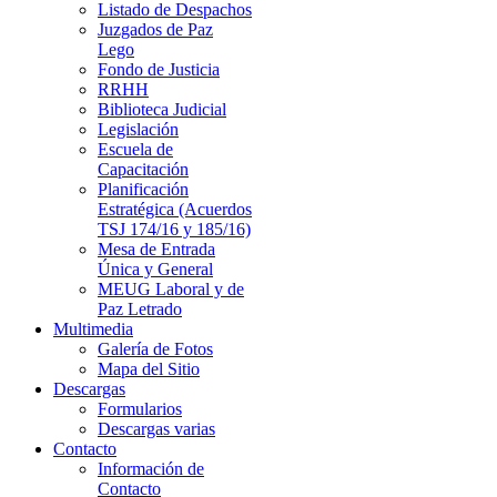
Listado de Despachos
Juzgados de Paz
Lego
Fondo de Justicia
RRHH
Biblioteca Judicial
Legislación
Escuela de
Capacitación
Planificación
Estratégica (Acuerdos
TSJ 174/16 y 185/16)
Mesa de Entrada
Única y General
MEUG Laboral y de
Paz Letrado
Multimedia
Galería de Fotos
Mapa del Sitio
Descargas
Formularios
Descargas varias
Contacto
Información de
Contacto